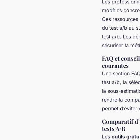
Les professionne
modèles concret
Ces ressources 
du test a/b au s
test a/b. Les dé
sécuriser la mé
FAQ et conseil
courantes
Une section FAQ 
test a/b, la sél
la sous-estimatio
rendre la compar
permet d’éviter
Comparatif d’o
tests A/B
Les
outils gratu