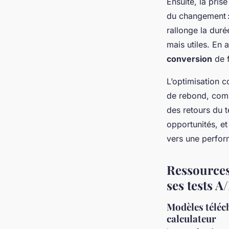
Ensuite, la prise
du changement : 
rallonge la duré
mais utiles. En a
conversion
de f
L’optimisation 
de rebond, compo
des retours du t
opportunités, et
vers une perfor
Ressources
ses tests A
Modèles téléch
calculateur