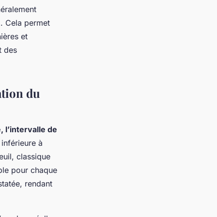
énéralement
x. Cela permet
ières et
t des
ation du
, l’intervalle de
inférieure à
uil, classique
able pour chaque
statée, rendant