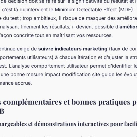
 de décision doit se faire sur la significativité du résultat et 
c’est là qu’intervient le Minimum Detectable Effect (MDE). T
e du test ; trop ambitieux, il risque de masquer des amélior
nalysant finement les résultats, il devient possible d’
amélior
açon concrète tout en maîtrisant vos ressources.
continue exige de
suivre indicateurs marketing
(taux de con
rtements utilisateurs) à chaque itération et d’ajuster la stra
est. L’analyse comportement utilisateur permet d’identifier le
 une bonne mesure impact modification site guide les évolut
mance accrue.
 complémentaires et bonnes pratiques p
/B
argeables et démonstrations interactives pour facili