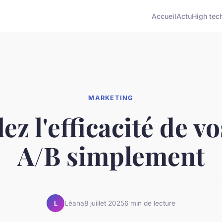
Accueil
Actu
High tec
MARKETING
ez l'efficacité de vo
A/B simplement
Léana
8 juillet 2025
6 min de lecture
L