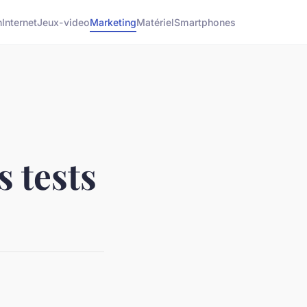
h
Internet
Jeux-video
Marketing
Matériel
Smartphones
s tests