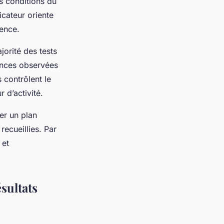
es conditions du
icateur oriente
ience.
orité des tests
rences observées
 contrôlent le
 d’activité.
er un plan
recueillies. Par
 et
sultats