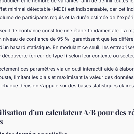
c quotidien et le nombre de variantes, afin de définir toutes l
’effet minimal détectable (MDE) est indispensable, car cet ind
olume de participants requis et la durée estimée de l'expér
seuil de confiance constitue une étape fondamentale. La maj
un niveau de confiance de 95 %, garantissant que les diffé
d’un hasard statistique. En modulant ce seuil, les entreprises
 découverte (erreur de type I) selon leur contexte ou secteur
ctement ces paramètres via un outil interactif aide à élabor
uste, limitant les biais et maximisant la valeur des données 
chaque décision s’appuie sur des bases statistiques claires
ilisation d’un calculateur A/B pour des ré
s
sie des données essentielles