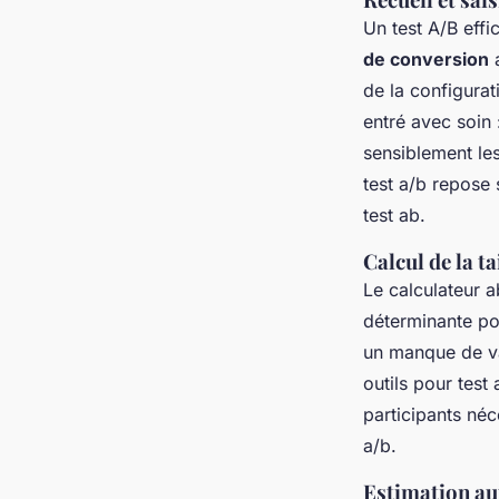
Un test A/B eff
de conversion
a
de la configurat
entré avec soin 
sensiblement les
test a/b repose 
test ab.
Calcul de la ta
Le calculateur a
déterminante pou
un manque de va
outils pour test
participants néc
a/b.
Estimation au