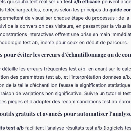
ls qui souhaitent réaliser un
test a/b efficace
peuvent accé
s téléchargeables, conçus selon les principes du
guide com
permettent de visualiser chaque étape du processus : de la 
uivi de la conversion des visiteurs, en passant par la visualis
monstrations interactives offrent une prise en main immédia
thodologie test ab, même pour ceux en début de parcours.
s pour éviter les erreurs d’échantillonnage ou de co
détaille les erreurs fréquentes test a/b, en axant sur le calc
ection des paramètres test ab, et l’interprétation données a/
n de la taille d’échantillon fausse la signification statistique
aison de variations non significative. Suivre un tutoriel test
 ces pièges et d’adopter des recommandations test ab épro
utils gratuits et avancés pour automatiser l’analyse 
its test a/b
facilitent l’analyse résultats test a/b (logiciels te