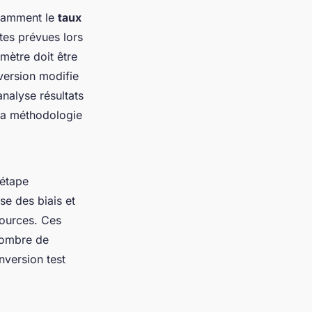
otamment le
taux
tes prévues lors
amètre doit être
nversion modifie
analyse résultats
e la méthodologie
 étape
se des biais et
sources. Ces
 nombre de
nversion test