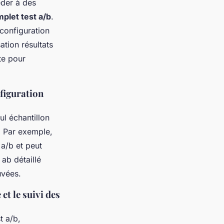
der à des
plet test a/b
.
configuration
ation résultats
te pour
nfiguration
ul échantillon
b. Par exemple,
 a/b et peut
 ab détaillé
uvées.
et le suivi des
st a/b,